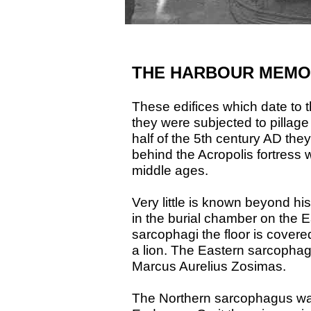
THE HARBOUR MEMO
These edifices which date to t
they were subjected to pillag
half of the 5th century AD th
behind the Acropolis fortress w
middle ages.
Ve
r
y little is known beyond hi
in the burial chamber on the E
sarcophagi the floor is covered
a lion. The Eastern sarcophag
Marcus Aurelius Zosimas.
The Northe
r
n sarcophagus was