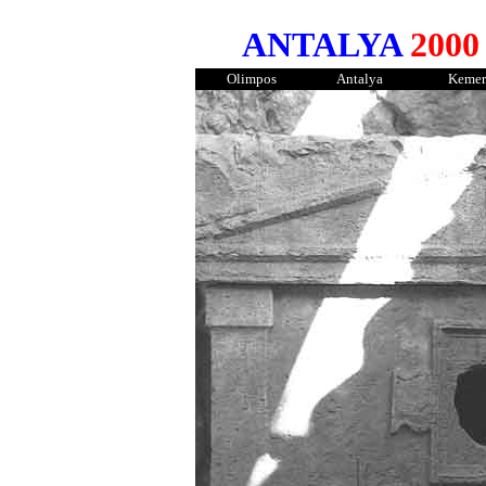
ANTALYA
2000
Olimpos
Antalya
Kemer