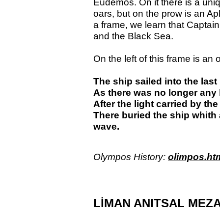
Eudemos. On it ther
e
is a uniq
oars, but on the prow is an Aph
a frame, we learn that Captai
and the Black Sea.
On the left of this frame is an
The ship sailed into the las
As there was no longer any 
After the light carried by t
There buried the ship whith a
wave.
Olympos History:
olimpos.ht
LİMAN ANITSAL MEZ