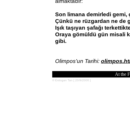
almaktadır:
Son limana demirledi gemi,
Çünkü ne rüzgardan ne de g
Işık taşıyan şafağı terkett
Oraya gömüldü gün misali kı
gibi.
Olimpos'un Tarihi:
olimpos.ht
At the F
© Erdogan Tan [ 20/9/2000 ]