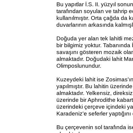
Bu yapıtlar İ.S. II. yüzyıl son
tarafından soyulan ve tahrip ed
kullanılmıştır. Orta çağda da k
duvarlarının arkasında kalmışl
Doğuda yer alan tek lahitli me
bir bilgimiz yoktur. Tabanında İ.
savaşını gösteren mozaik olan,
almaktadır.
Doğudaki lahit
Mar
Olimposlunundur.
Kuzeydeki lahit ise Zosimas'ı
yapılmıştır. Bu lahitin üzerin
almaktadır. Yelkensiz, direksi
üzerinde bir Aphrodithe kabar
üzerinde
ki
çerçeve içindeki y
Karadeniz'e seferler yaptığını
Bu çerçevenin sol tarafında is